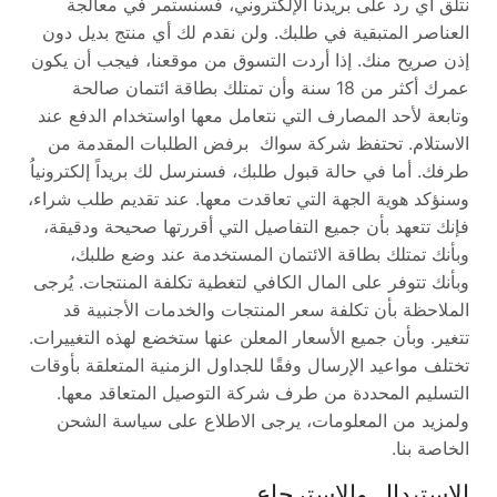
نتلق أي رد على بريدنا الإلكتروني، فسنستمر في معالجة
العناصر المتبقية في طلبك. ولن نقدم لك أي منتج بديل دون
إذن صريح منك. إذا أردت التسوق من موقعنا، فيجب أن يكون
عمرك أكثر من 18 سنة وأن تمتلك بطاقة ائتمان صالحة
وتابعة لأحد المصارف التي نتعامل معها اواستخدام الدفع عند
الاستلام. تحتفظ شركة سواك برفض الطلبات المقدمة من
طرفك. أما في حالة قبول طلبك، فسنرسل لك بريداً إلكترونياُ
وسنؤكد هوية الجهة التي تعاقدت معها. عند تقديم طلب شراء،
فإنك تتعهد بأن جميع التفاصيل التي أقررتها صحيحة ودقيقة،
وبأنك تمتلك بطاقة الائتمان المستخدمة عند وضع طلبك،
وبأنك تتوفر على المال الكافي لتغطية تكلفة المنتجات. يُرجى
الملاحظة بأن تكلفة سعر المنتجات والخدمات الأجنبية قد
تتغير. وبأن جميع الأسعار المعلن عنها ستخضع لهذه التغييرات.
تختلف مواعيد الإرسال وفقًا للجداول الزمنية المتعلقة بأوقات
التسليم المحددة من طرف شركة التوصيل المتعاقد معها.
ولمزيد من المعلومات، يرجى الاطلاع على سياسة الشحن
الخاصة بنا.
الاستبدال والاسترجاع