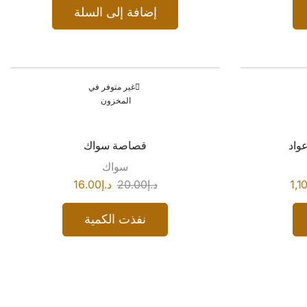
إضافة إلى السلة
غير متوفر في
المخزون
قصاصة سواك
سواك
1,1
د.إ
20.00
د.إ
16.00
نفذت الكمية