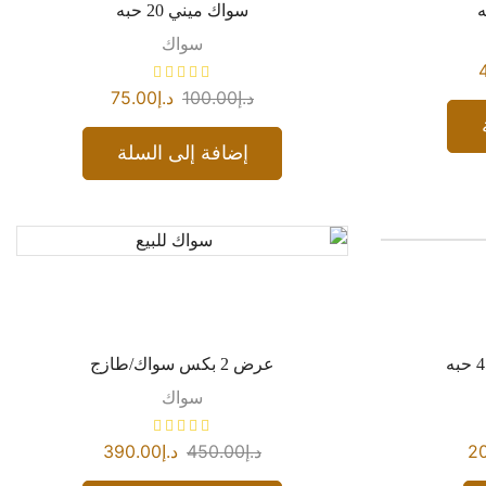
سواك ميني 20 حبه
سواك
د.إ
100.00
د.إ
75.00
إضافة إلى السلة
عرض 2 بكس سواك/طازج
سواك
2
د.إ
450.00
د.إ
390.00