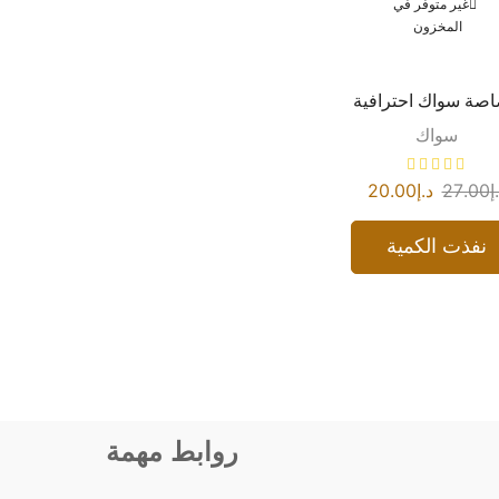
غير متوفر في
المخزون
صة سواك احترافية
سواك
إ
27.00
د.إ
20.00
نفذت الكمية
روابط مهمة