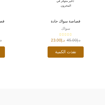
غير متوفر في
المخزون
قصاصة سواك حادة
قصا
سواك
د.إ
45.00
د.إ
23.00
د.
نفذت الكمية