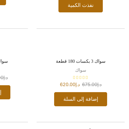
نفذت الكمية
سواك 3 بكسات 180 قطعة
سواك 5 بكسات 00
سواك
د.إ
00
د.إ
675.00
د.إ
620.00
إ
إضافة إلى السلة