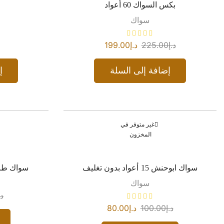
بكس السواك 60 أعواد
سواك
د.إ
225.00
د.إ
199.00
إضافة إلى السلة
إ
غير متوفر في
المخزون
سواك ابوحنش 15 أعواد بدون تغليف
سواك طازج 
سواك
د.
د.إ
100.00
د.إ
80.00