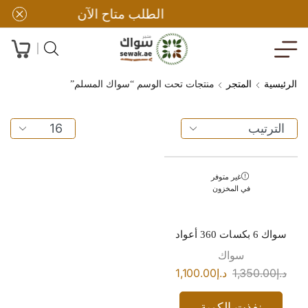
الطلب متاح الآن
الرئيسية
المتجر
منتجات تحت الوسم “سواك المسلم”
غير متوفر
في المخزون
سواك 6 بكسات 360 أعواد
سواك
د.إ
1,350.00
د.إ
1,100.00
نفذت الكمية