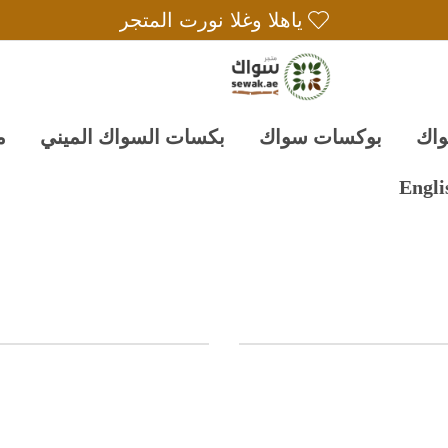
ياهلا وغلا نورت المتجر
واك
بوكسات سواك
بكسات السواك الميني
م
Engli