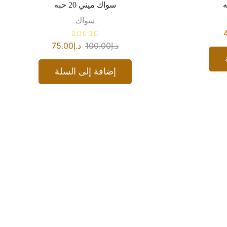
سواك ميني 20 حبه
سواك
د.إ
100.00
د.إ
75.00
إضافة إلى السلة