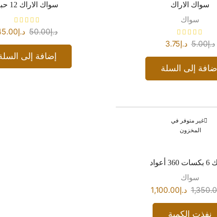
سواك الاراك
سواك الاراك 12 حبه
سواك
د.إ
50.00
د.إ
45.00
د.إ
5.00
د.إ
3.75
إضافة إلى السلة
ضافة إلى السلة
غير متوفر في
المخزون
3 أعواد
سواك
1,350.
د.إ
1,100.00
نفذت الكمية