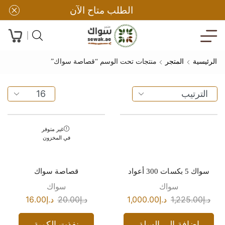
الطلب متاح الآن
الرئيسية
المتجر
منتجات تحت الوسم “قصاصة سواك”
غير متوفر
في المخزون
سواك 5 بكسات 300 أعواد
قصاصة سواك
سواك
سواك
د.إ
1,225.00
د.إ
1,000.00
د.إ
20.00
د.إ
16.00
إضافة إلى السلة
نفذت الكمية