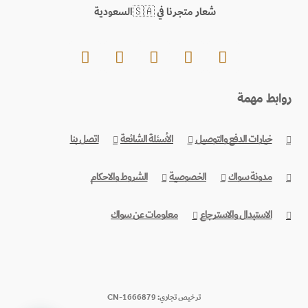
شعار متجرنا في 🇸🇦السعودية
روابط مهمة
خيارات الدفع والتوصيل
الأسئلة الشائعة
اتصل بنا
مدونة سواك
الخصوصية
الشروط والاحكام
الاستبدال والاسترجاع
معلومات عن سواك
ترخيص تجاري: CN-1666879