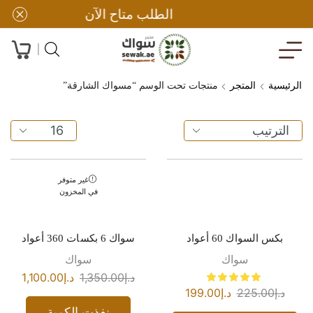
الطلب متاح الآن
الرئيسية
المتجر
منتجات تحت الوسم “مسواك الشارقة”
غير متوفر
في المخزون
بكس السواك 60 أعواد
سواك 6 بكسات 360 أعواد
سواك
سواك
د.إ
1,350.00
د.إ
1,100.00
د.إ
225.00
د.إ
199.00
نفذت الكمية