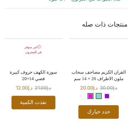
منتجات ذات صله
غير متوفر
في المخزون
القران الكريم مصاحف سحاب
سورة الكهف حروف كبيرة
ملون الاطراف 20 × 14 سم
فضي 14×20
د.إ
30.00
د.إ
20.00
د.إ
21.00
د.إ
12.00
نفذت الكمية
حدد خيارك